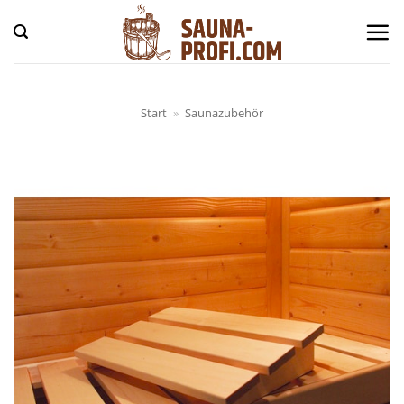
Zum
Inhalt
springen
Start
»
Saunazubehör