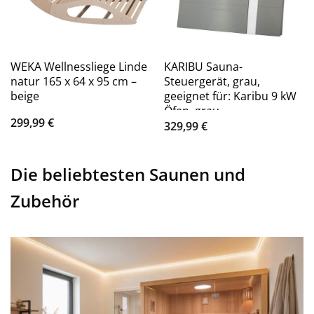
WEKA Wellnessliege Linde
KARIBU Sauna-
natur 165 x 64 x 95 cm –
Steuergerät, grau,
beige
geeignet für: Karibu 9 kW
Öfen, grau
299,99
€
329,99
€
Die beliebtesten Saunen und
Zubehör