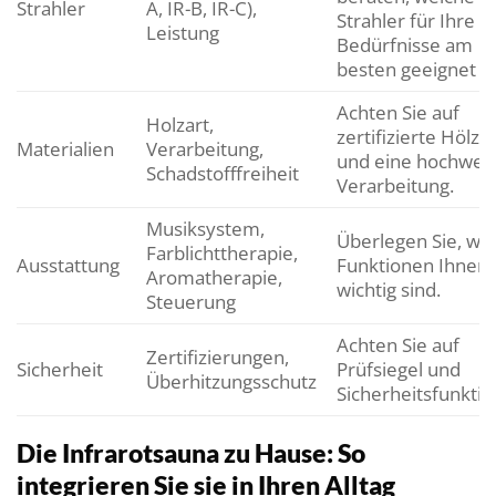
Strahler
A, IR-B, IR-C),
Strahler für Ihre
Leistung
Bedürfnisse am
besten geeignet si
Achten Sie auf
Holzart,
zertifizierte Hölze
Materialien
Verarbeitung,
und eine hochwert
Schadstofffreiheit
Verarbeitung.
Musiksystem,
Überlegen Sie, we
Farblichttherapie,
Ausstattung
Funktionen Ihnen
Aromatherapie,
wichtig sind.
Steuerung
Achten Sie auf
Zertifizierungen,
Sicherheit
Prüfsiegel und
Überhitzungsschutz
Sicherheitsfunktio
Die Infrarotsauna zu Hause: So
integrieren Sie sie in Ihren Alltag