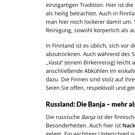
einzigartigen Tradition. Hier ist di
als heilig betrachtet. Auch in Finnl
man hier noch lockerer damit um. V
Reinigung, sowohl körperlich als au
In Finnland ist es üblich, sich vo
abzutrocknen. Auch während des S
„
Vasta
“ (einem Birkenreisig) leich
anschließende Abkühlen im eiskalte
dazu. Die Finnen sind stolz auf ihr
Seien Sie offen, respektvoll und g
Russland: Die Banja – mehr al
Die russische
Banja
ist der finnisc
Besonderheiten. Auch hier ist
Nack
gelegt. Ein wichtiger Unterschied 