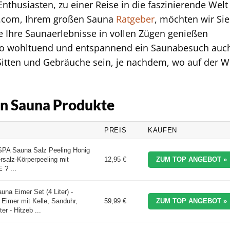
nthusiasten, zu einer Reise in die faszinierende Welt
fi.com, Ihrem großen Sauna
Ratgeber
, möchten wir Sie
ie Ihre Saunaerlebnisse in vollen Zügen genießen
so wohltuend und entspannend ein Saunabesuch auc
 Sitten und Gebräuche sein, je nachdem, wo auf der W
ten Sauna Produkte
PREIS
KAUFEN
PA Sauna Salz Peeling Honig
salz-Körperpeeling mit
12,95 €
ZUM TOP ANGEBOT »
 ? ...
 Eimer Set (4 Liter) -
Eimer mit Kelle, Sanduhr,
59,99 €
ZUM TOP ANGEBOT »
r - Hitzeb ...