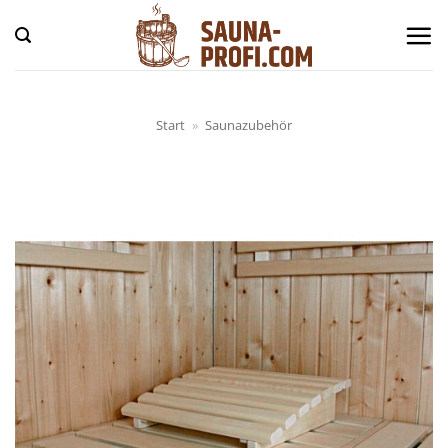
Zum
Inhalt
springen
Start
»
Saunazubehör