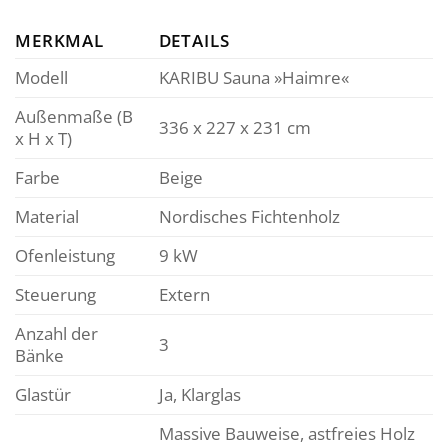
MERKMAL
DETAILS
Modell
KARIBU Sauna »Haimre«
Außenmaße (B
336 x 227 x 231 cm
x H x T)
Farbe
Beige
Material
Nordisches Fichtenholz
Ofenleistung
9 kW
Steuerung
Extern
Anzahl der
3
Bänke
Glastür
Ja, Klarglas
Massive Bauweise, astfreies Holz