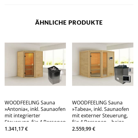
ÄHNLICHE PRODUKTE
WOODFEELING Sauna
WOODFEELING Sauna
»Antonia«, inkl. Saunaofen
»Tabea«, inkl. Saunaofen
mit integrierter
mit externer Steuerung,
Steuerung, für 4 Personen
für 4 Personen – beige
– beige
1.341,17
€
2.559,99
€