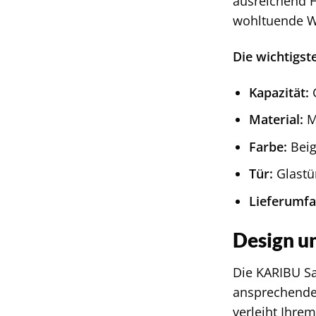
ausreichend H
wohltuende W
Die wichtigst
Kapazität:
G
Material:
M
Farbe:
Bei
Tür:
Glastür
Lieferumfa
Design u
Die KARIBU Sa
ansprechendes
verleiht Ihre