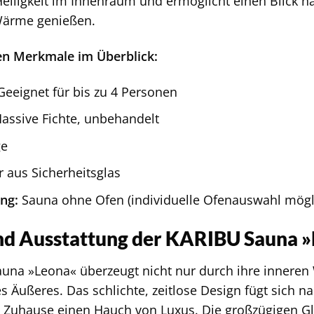
elligkeit im Innenraum und ermöglicht einen Blick n
ärme genießen.
en Merkmale im Überblick:
eeignet für bis zu 4 Personen
assive Fichte, unbehandelt
ge
 aus Sicherheitsglas
ng:
Sauna ohne Ofen (individuelle Ofenauswahl mögl
nd Ausstattung der KARIBU Sauna 
una »Leona« überzeugt nicht nur durch ihre inneren
 Äußeres. Das schlichte, zeitlose Design fügt sich na
m Zuhause einen Hauch von Luxus. Die großzügigen Gl