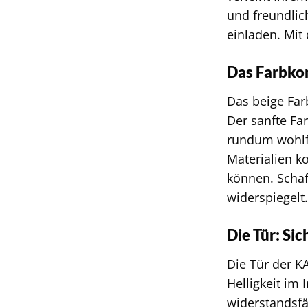
und freundli
einladen. Mit
Das Farbko
Das beige Fa
Der sanfte Fa
rundum wohlfü
Materialien k
können. Schaf
widerspiegelt
Die Tür: Sic
Die Tür der K
Helligkeit im 
widerstandsfä