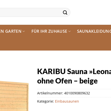
EN GARTEN
FÜR IHR ZUHAUSE
SAUNAKLEIDUN
KARIBU Sauna »Leona«
ohne Ofen – beige
Artikelnummer:
4010090809632
Kategorie:
Einbausaunen