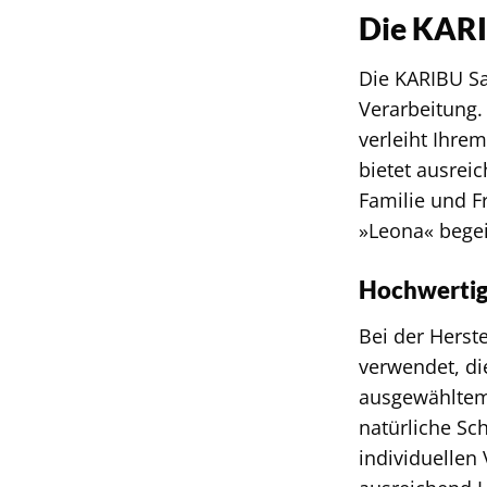
Die KARI
Die KARIBU Sa
Verarbeitung.
verleiht Ihr
bietet ausrei
Familie und F
»Leona« begei
Hochwertige
Bei der Herst
verwendet, di
ausgewähltem,
natürliche Sc
individuellen