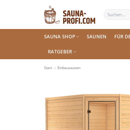
Zum
Inhalt
Suchen
nach:
springen
SAUNA SHOP
SAUNEN
FÜR D
RATGEBER
Start
»
Einbausaunen