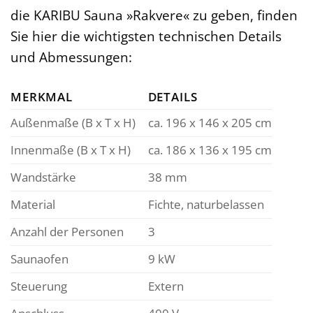
die KARIBU Sauna »Rakvere« zu geben, finden
Sie hier die wichtigsten technischen Details
und Abmessungen:
MERKMAL
DETAILS
Außenmaße (B x T x H)
ca. 196 x 146 x 205 cm
Innenmaße (B x T x H)
ca. 186 x 136 x 195 cm
Wandstärke
38 mm
Material
Fichte, naturbelassen
Anzahl der Personen
3
Saunaofen
9 kW
Steuerung
Extern