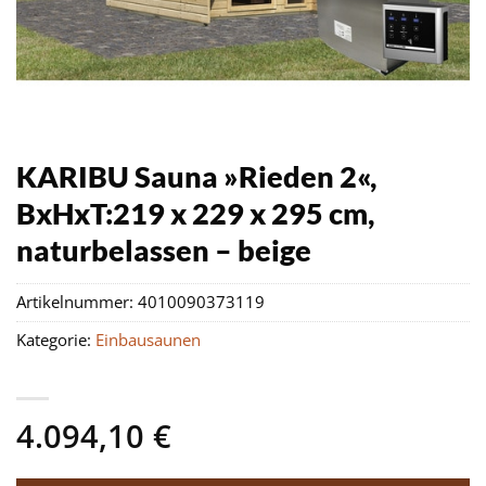
KARIBU Sauna »Rieden 2«,
BxHxT:219 x 229 x 295 cm,
naturbelassen – beige
Artikelnummer:
4010090373119
Kategorie:
Einbausaunen
4.094,10
€