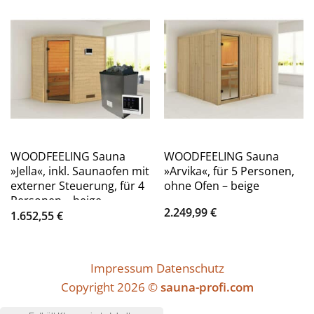
WOODFEELING Sauna
WOODFEELING Sauna
»Jella«, inkl. Saunaofen mit
»Arvika«, für 5 Personen,
externer Steuerung, für 4
ohne Ofen – beige
Personen – beige
2.249,99
€
1.652,55
€
Impressum
Datenschutz
Copyright 2026 ©
sauna-profi.com