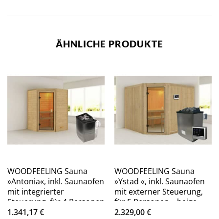
ÄHNLICHE PRODUKTE
WOODFEELING Sauna
WOODFEELING Sauna
»Antonia«, inkl. Saunaofen
»Ystad «, inkl. Saunaofen
mit integrierter
mit externer Steuerung,
Steuerung, für 4 Personen
für 5 Personen – beige
– beige
1.341,17
€
2.329,00
€