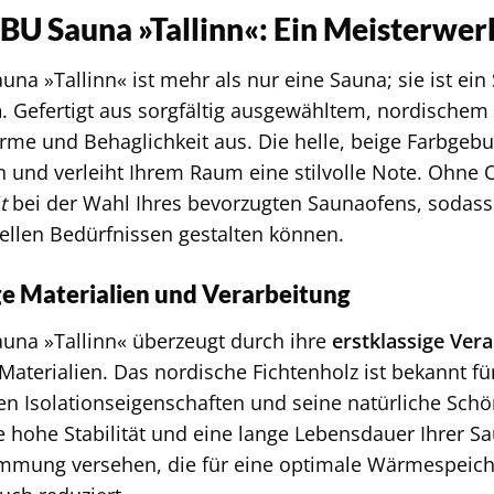
BU Sauna »Tallinn«: Ein Meisterwer
una »Tallinn« ist mehr als nur eine Sauna; sie ist ei
n
. Gefertigt aus sorgfältig ausgewähltem, nordischem F
rme und Behaglichkeit aus. Die helle, beige Farbgebu
und verleiht Ihrem Raum eine stilvolle Note. Ohne O
t
bei der Wahl Ihres bevorzugten Saunaofens, sodass 
uellen Bedürfnissen gestalten können.
e Materialien und Verarbeitung
una »Tallinn« überzeugt durch ihre
erstklassige Ver
Materialien. Das nordische Fichtenholz ist bekannt für
n Isolationseigenschaften und seine natürliche Schön
ne hohe Stabilität und eine lange Lebensdauer Ihrer S
ämmung versehen, die für eine optimale Wärmespeich