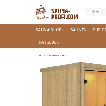
Zum
Inhalt
Suchen
nach:
springen
SAUNA SHOP
SAUNEN
FÜR D
RATGEBER
Start
»
Einbausaunen