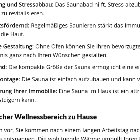
ng und Stressabbau:
Das Saunabad hilft, Stress abz
zu revitalisieren.
sfördernd:
Regelmäßiges Saunieren stärkt das Immu
 die Haut.
e Gestaltung:
Ohne Ofen können Sie Ihren bevorzugt
nis ganz nach Ihren Wünschen gestalten.
nd:
Die kompakte Größe der Sauna ermöglicht eine ein
ontage:
Die Sauna ist einfach aufzubauen und kann vo
rung Ihrer Immobilie:
Eine Sauna im Haus ist ein attr
steigern kann.
icher Wellnessbereich zu Hause
ich vor, Sie kommen nach einem langen Arbeitstag nac
a entspannen. Die wohltuende Wärme umhüllt Ihren 