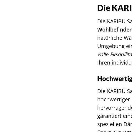
Die KARI
Die KARIBU Sa
Wohlbefinde
natürliche Wä
Umgebung ein 
volle Flexibilitä
Ihren individ
Hochwertig
Die KARIBU Sa
hochwertiger 
hervorragende
garantiert ei
speziellen D