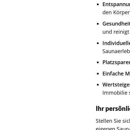
Entspannu
den Körper 
Gesundheit
und reinigt
Individuell
Saunaerleb
Platzspare
Einfache M
Wertsteige
Immobilie 
Ihr persönl
Stellen Sie s
eigenen Saun