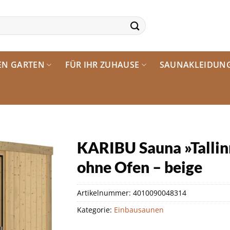
EN GARTEN
FÜR IHR ZUHAUSE
SAUNAKLEIDUN
KARIBU Sauna »Tallinn
ohne Ofen – beige
Artikelnummer:
4010090048314
Kategorie:
Einbausaunen