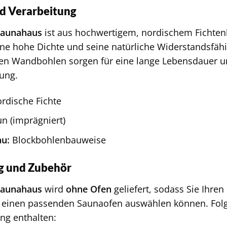
nd Verarbeitung
Saunahaus
ist aus hochwertigem, nordischem Fichtenho
ine hohe Dichte und seine natürliche Widerstandsfähi
len Wandbohlen sorgen für eine lange Lebensdauer u
ung.
rdische Fichte
n (imprägniert)
u:
Blockbohlenbauweise
g und Zubehör
Saunahaus
wird
ohne Ofen
geliefert, sodass Sie Ihren
 einen passenden Saunaofen auswählen können. Fol
ng enthalten: