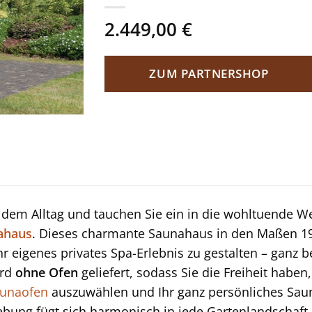
2.449,00
€
ZUM PARTNERSHOP
e dem Alltag und tauchen Sie ein in die wohltuende 
ahaus
. Dieses charmante Saunahaus in den Maßen 196
Ihr eigenes privates Spa-Erlebnis zu gestalten – ganz
ird
ohne Ofen
geliefert, sodass Sie die Freiheit haben
unaofen
auszuwählen und Ihr ganz persönliches Saun
bung fügt sich harmonisch in jede Gartenlandschaft 