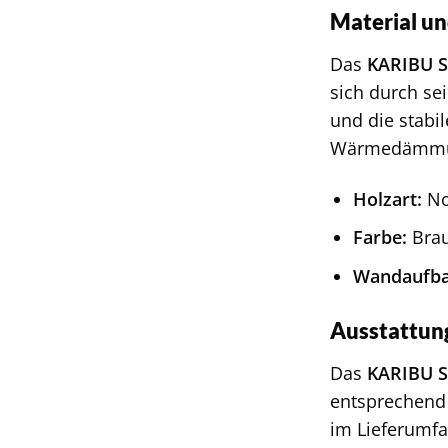
Material u
Das
KARIBU 
sich durch se
und die stabi
Wärmedämm
Holzart:
No
Farbe:
Brau
Wandaufba
Ausstattun
Das
KARIBU 
entsprechend
im Lieferumfa