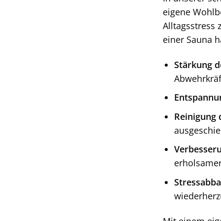
eigene Wohlbe
Alltagsstress
einer Sauna h
Stärkung 
Abwehrkräf
Entspannun
Reinigung 
ausgeschie
Verbesseru
erholsamer
Stressabba
wiederherz
Mit einem eig