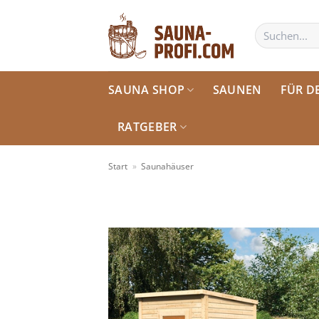
Zum
Inhalt
Suchen
nach:
springen
SAUNA SHOP
SAUNEN
FÜR D
RATGEBER
Start
»
Saunahäuser