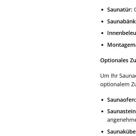
Saunatür:
G
Saunabänk
Innenbeleu
Montagema
Optionales Z
Um Ihr Saunae
optionalem Z
Saunaofen
Saunastein
angenehme
Saunakübel