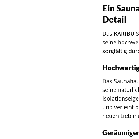
Ein Saun
Detail
Das
KARIBU 
seine hochwer
sorgfältig du
Hochwertig
Das Saunahaus
seine natürli
Isolationseig
und verleiht 
neuen Lieblin
Geräumiger