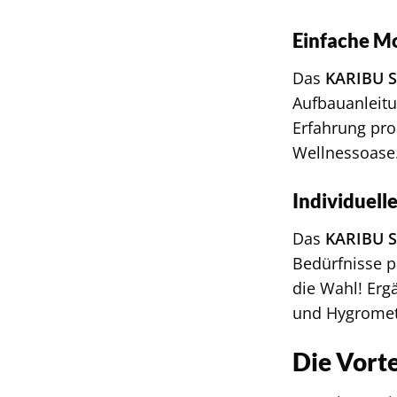
Einfache M
Das
KARIBU 
Aufbauanleit
Erfahrung pro
Wellnessoase
Individuell
Das
KARIBU 
Bedürfnisse p
die Wahl! Erg
und Hygromet
Die Vort