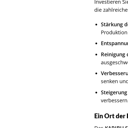
Investieren S
die zahlreich
Stärkung 
Produktion
Entspannu
Reinigung 
ausgesch
Verbesseru
senken und
Steigerung
verbessern
Ein Ort der
Das
KARIBU 