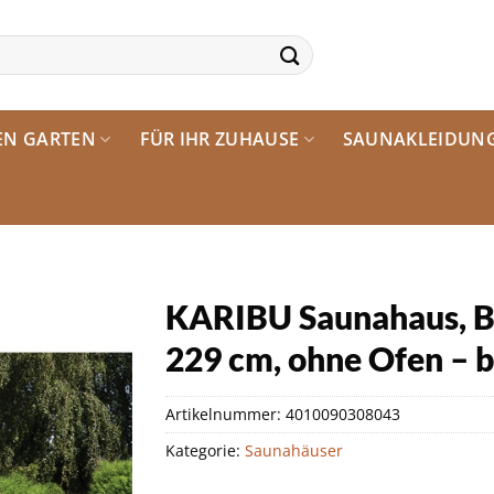
EN GARTEN
FÜR IHR ZUHAUSE
SAUNAKLEIDUN
KARIBU Saunahaus, B
229 cm, ohne Ofen – 
Artikelnummer:
4010090308043
Kategorie:
Saunahäuser