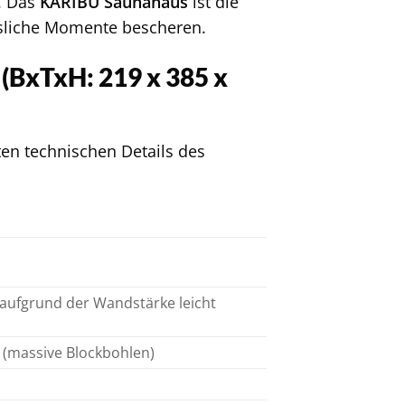
. Das
KARIBU Saunahaus
ist die
ssliche Momente bescheren.
(BxTxH: 219 x 385 x
ten technischen Details des
 aufgrund der Wandstärke leicht
m (massive Blockbohlen)