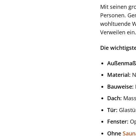
Mit seinen g
Personen. Gen
wohltuende Wä
Verweilen ein
Die wichtigst
Außenmaß
Material:
No
Bauweise:
Dach:
Mass
Tür:
Glastür
Fenster:
Op
Ohne
Saun