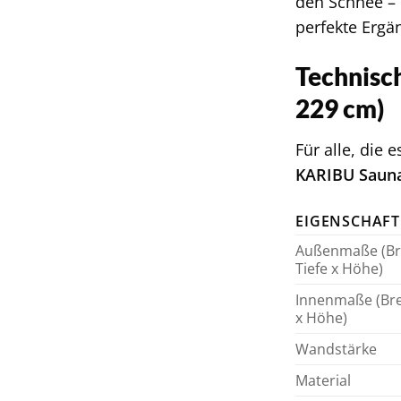
den Schnee –
perfekte Ergä
Technisc
229 cm)
Für alle, die
KARIBU Saun
EIGENSCHAFT
Außenmaße (Bre
Tiefe x Höhe)
Innenmaße (Brei
x Höhe)
Wandstärke
Material