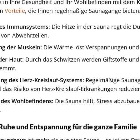
ie in Ihre Gesundheit und Ihr Wohlbefinden mit dem
K
en
Vorteile
, die Ihnen regelmäßige Saunagänge bieten
des Immunsystems:
Die Hitze in der Sauna regt die D
 von Abwehrzellen.
ng der Muskeln:
Die Wärme löst Verspannungen und 
der Haut:
Durch das Schwitzen werden Giftstoffe und
wemmt.
ng des Herz-Kreislauf-Systems:
Regelmäßige Saunag
 das Risiko von Herz-Kreislauf-Erkrankungen reduzier
 des Wohlbefindens:
Die Sauna hilft, Stress abzubau
.
 Ruhe und Entspannung für die ganze Familie
Saunahaus
ist mehr als nur eine Sauna – es ist ein O