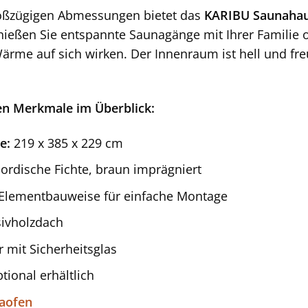
roßzügigen Abmessungen bietet das
KARIBU Saunaha
ießen Sie entspannte Saunagänge mit Ihrer Familie 
rme auf sich wirken. Der Innenraum ist hell und fre
.
en Merkmale im Überblick:
e:
219 x 385 x 229 cm
rdische Fichte, braun imprägniert
Elementbauweise für einfache Montage
ivholzdach
 mit Sicherheitsglas
tional erhältlich
aofen