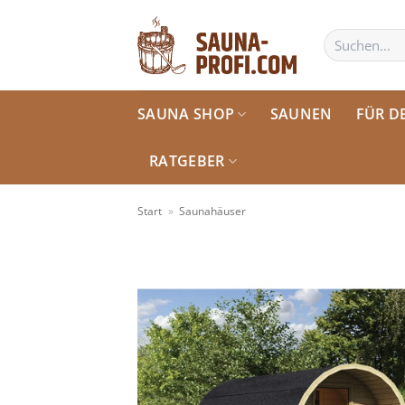
Zum
Inhalt
Suchen
nach:
springen
SAUNA SHOP
SAUNEN
FÜR D
RATGEBER
Start
»
Saunahäuser