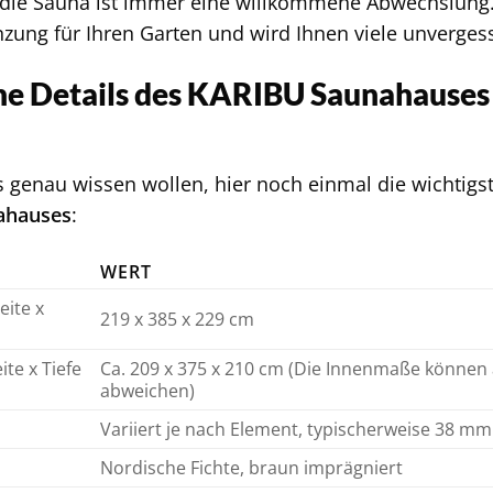
 die Sauna ist immer eine willkommene Abwechslung
nzung für Ihren Garten und wird Ihnen viele unverge
he Details des KARIBU Saunahauses 
 es genau wissen wollen, hier noch einmal die wichtigs
ahauses
:
WERT
ite x
219 x 385 x 229 cm
te x Tiefe
Ca. 209 x 375 x 210 cm (Die Innenmaße können
abweichen)
Variiert je nach Element, typischerweise 38 m
Nordische Fichte, braun imprägniert