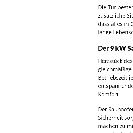
Die Tür beste
zusätzliche Si
dass alles in
lange Lebens
Der 9 kW Sa
Herzstück des
gleichmäßige
Betriebszeit j
entspannende 
Komfort.
Der Saunaofen
Sicherheit so
machen zu müs