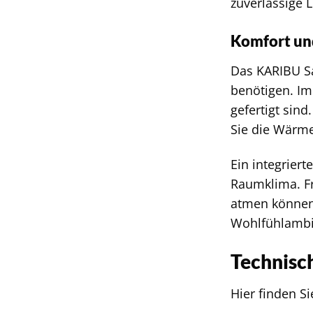
zuverlässige L
Komfort und
Das KARIBU Sa
benötigen. Im
gefertigt sin
Sie die Wärme
Ein integrier
Raumklima. Fri
atmen können.
Wohlfühlambi
Technisch
Hier finden S