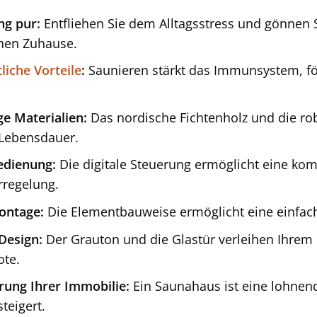
ng pur:
Entfliehen Sie dem Alltagsstress und gönnen
nen Zuhause.
liche Vorteile
:
Saunieren stärkt das Immunsystem, för
e Materialien:
Das nordische Fichtenholz und die ro
 Lebensdauer.
edienung:
Die digitale Steuerung ermöglicht eine kom
regelung.
ontage:
Die Elementbauweise ermöglicht eine einfac
Design:
Der Grauton und die Glastür verleihen Ihrem
ote.
rung Ihrer Immobilie:
Ein Saunahaus ist eine lohnende
teigert.