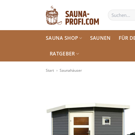
Zum
Inhalt
Suchen
nach:
springen
SAUNA SHOP
SAUNEN
FÜR D
RATGEBER
Start
»
Saunahäuser