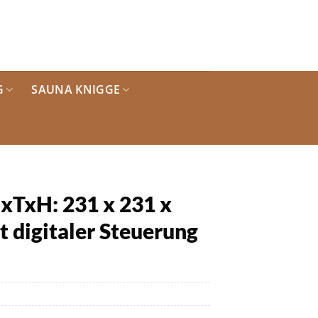
G
SAUNA KNIGGE
xTxH: 231 x 231 x
 digitaler Steuerung