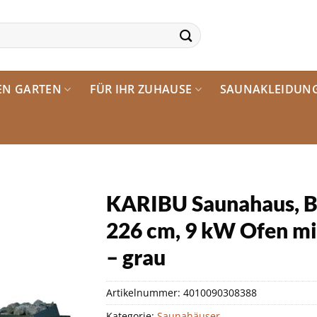
EN GARTEN
FÜR IHR ZUHAUSE
SAUNAKLEIDUN
KARIBU Saunahaus, B
226 cm, 9 kW Ofen mit
– grau
Artikelnummer:
4010090308388
Kategorie:
Saunahäuser