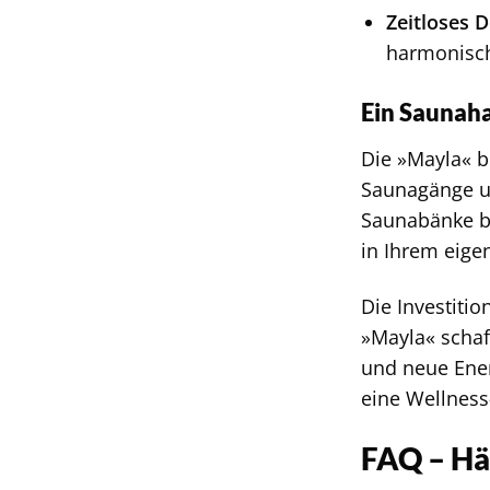
Zeitloses D
harmonisch
Ein Saunaha
Die »Mayla« b
Saunagänge u
Saunabänke bi
in Ihrem eig
Die Investitio
»Mayla« schaf
und neue Ener
eine Wellness
FAQ – Hä