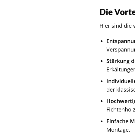
Die Vort
Hier sind die
Entspannu
Verspannun
Stärkung 
Erkältungen
Individuell
der klassis
Hochwertig
Fichtenholz
Einfache M
Montage.