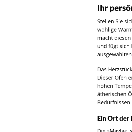
Ihr pers
Stellen Sie s
wohlige Wärme
macht diesen 
und fügt sich
ausgewählten 
Das Herzstück
Dieser Ofen e
hohen Tempera
ätherischen Ö
Bedürfnissen 
Ein Ort de
Die »Mayla« i