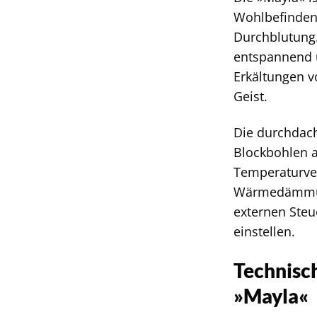
Wohlbefindens
Durchblutung.
entspannend 
Erkältungen v
Geist.
Die durchdach
Blockbohlen a
Temperaturver
Wärmedämmung
externen Steu
einstellen.
Technisc
»Mayla«