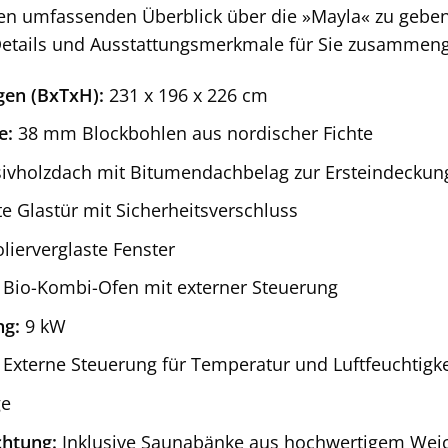
n umfassenden Überblick über die »Mayla« zu geben,
etails und Ausstattungsmerkmale für Sie zusammeng
en (BxTxH):
231 x 196 x 226 cm
e:
38 mm Blockbohlen aus nordischer Fichte
vholzdach mit Bitumendachbelag zur Ersteindeckun
te Glastür mit Sicherheitsverschluss
olierverglaste Fenster
Bio-Kombi-Ofen mit externer Steuerung
ng:
9 kW
Externe Steuerung für Temperatur und Luftfeuchtigke
ge
chtung:
Inklusive Saunabänke aus hochwertigem Wei