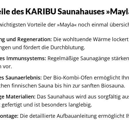
eile des KARIBU Saunahauses »Mayla
 wichtigsten Vorteile der »Mayla« noch einmal übersi
ng und Regeneration:
Die wohltuende Wärme lockert I
gen und fördert die Durchblutung.
des Immunsystems:
Regelmäßige Saunagänge stärke
 vor.
es Saunaerlebnis:
Der Bio-Kombi-Ofen ermöglicht Ihn
chen finnischen Sauna bis hin zur sanften Biosauna.
e Materialien:
Das Saunahaus wird aus sorgfältig 
 gefertigt und ist besonders langlebig.
ontage:
Die detaillierte Aufbauanleitung ermöglicht 