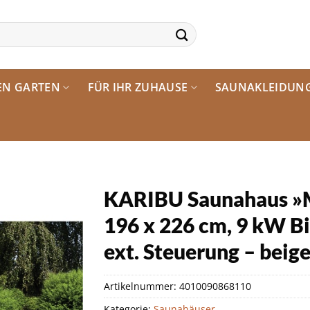
EN GARTEN
FÜR IHR ZUHAUSE
SAUNAKLEIDUN
KARIBU Saunahaus »M
196 x 226 cm, 9 kW B
ext. Steuerung – beig
Artikelnummer:
4010090868110
Kategorie:
Saunahäuser