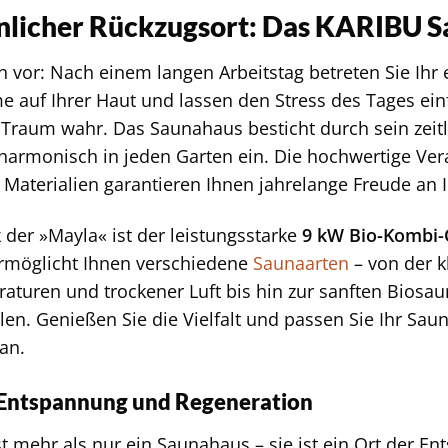
önlicher Rückzugsort: Das KARIBU 
ich vor: Nach einem langen Arbeitstag betreten Sie Ih
 auf Ihrer Haut und lassen den Stress des Tages einf
Traum wahr. Das Saunahaus besticht durch sein zeit
 harmonisch in jeden Garten ein. Die hochwertige Vera
Materialien garantieren Ihnen jahrelange Freude an 
 der »Mayla« ist der leistungsstarke
9 kW Bio-Kombi-
rmöglicht Ihnen verschiedene
Saunaarten
– von der k
turen und trockener Luft bis hin zur sanften Biosau
len. Genießen Sie die Vielfalt und passen Sie Ihr Saun
an.
r Entspannung und Regeneration
st mehr als nur ein Saunahaus – sie ist ein Ort der 