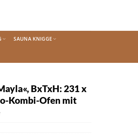
G
SAUNA KNIGGE
ayla«, BxTxH: 231 x
io-Kombi-Ofen mit
e