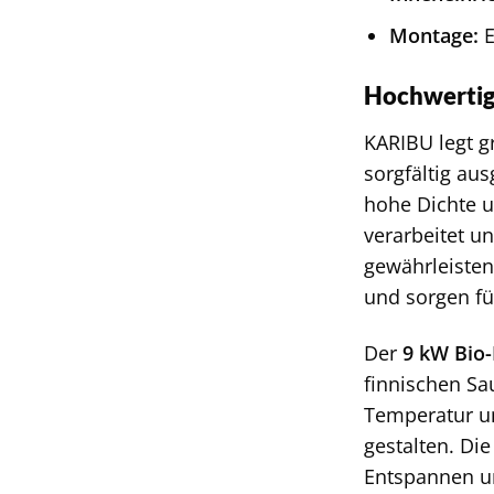
Montage:
E
Hochwertige
KARIBU legt g
sorgfältig au
hohe Dichte u
verarbeitet u
gewährleisten.
und sorgen f
Der
9 kW Bio
finnischen Sa
Temperatur un
gestalten. D
Entspannen u