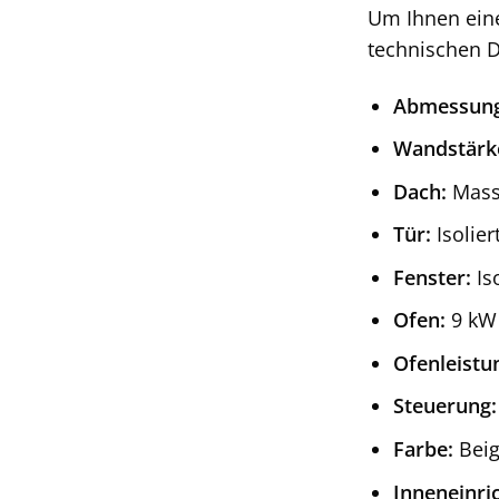
Um Ihnen eine
technischen D
Abmessung
Wandstärk
Dach:
Massi
Tür:
Isolier
Fenster:
Is
Ofen:
9 kW 
Ofenleistu
Steuerung:
Farbe:
Bei
Inneneinri