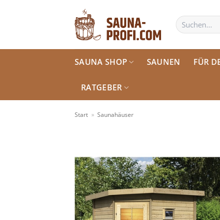
Zum
Inhalt
Suchen
nach:
springen
SAUNA SHOP
SAUNEN
FÜR D
RATGEBER
Start
»
Saunahäuser