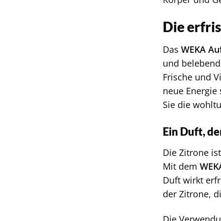
Die erfri
Das
WEKA Auf
und belebende 
Frische und V
neue Energie 
Sie die wohlt
Ein Duft, de
Die Zitrone i
Mit dem
WEKA
Duft wirkt er
der Zitrone, 
Die Verwendun