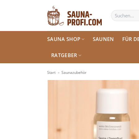
Zum
Inhalt
Suchen
nach:
springen
SAUNA SHOP
SAUNEN
FÜR D
RATGEBER
Start
»
Saunazubehör