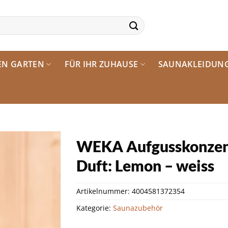
EN GARTEN
FÜR IHR ZUHAUSE
SAUNAKLEIDUN
WEKA Aufgusskonzent
Duft: Lemon – weiss
Artikelnummer:
4004581372354
Kategorie:
Saunazubehör