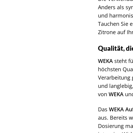
Anders als syn
und harmonisc
Tauchen Sie e
Zitrone auf I
Qualität, d
WEKA
steht f
höchsten Qual
Verarbeitung 
und langlebig
von
WEKA
und
Das
WEKA Auf
aus. Bereits 
Dosierung mac