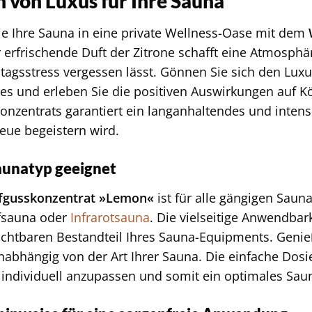
 von Luxus für Ihre Sauna
e Ihre Sauna in eine private Wellness-Oase mit dem
r erfrischende Duft der Zitrone schafft eine Atmosp
lltagsstress vergessen lässt. Gönnen Sie sich den Lu
s und erleben Sie die positiven Auswirkungen auf Kö
Konzentrats garantiert ein langanhaltendes und intens
eue begeistern wird.
aunatyp geeignet
gusskonzentrat »Lemon«
ist für alle gängigen Saun
fsauna oder
Infrarotsauna
. Die vielseitige Anwendbar
chtbaren Bestandteil Ihres Sauna-Equipments. Genie
unabhängig von der Art Ihrer Sauna. Die einfache Dosi
t individuell anzupassen und somit ein optimales Sau