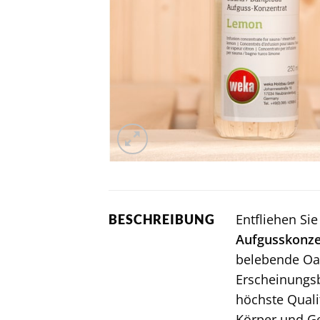
Entfliehen Si
BESCHREIBUNG
Aufgusskonz
belebende Oas
Erscheinungsb
höchste Quali
Körper und Ge