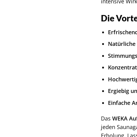
intensive Wir
Die Vort
Erfrischen
Natürliche 
Stimmungs
Konzentrat
Hochwertig
Ergiebig un
Einfache 
Das
WEKA Auf
jeden Saunag
Erholung. Las