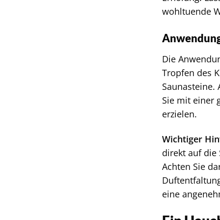
wohltuende Wi
Anwendungs
Die Anwendu
Tropfen des K
Saunasteine. 
Sie mit einer
erzielen.
Wichtiger Hin
direkt auf di
Achten Sie da
Duftentfaltun
eine angeneh