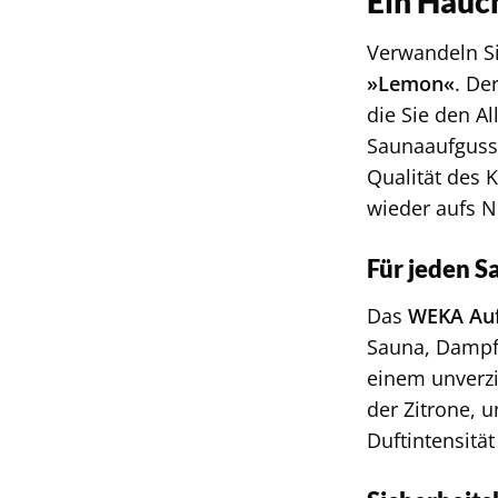
Ein Hauch
Verwandeln Si
»Lemon«
. De
die Sie den A
Saunaaufgusse
Qualität des 
wieder aufs N
Für jeden S
Das
WEKA Auf
Sauna, Damp
einem unverzi
der Zitrone, 
Duftintensitä