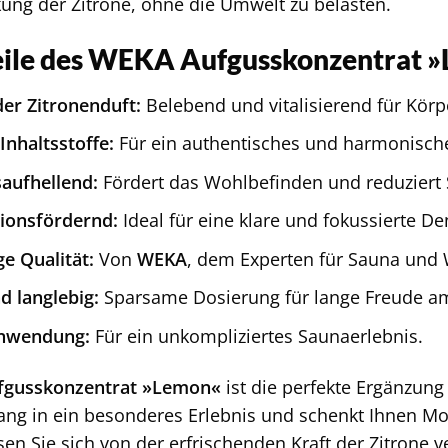
kung der Zitrone, ohne die Umwelt zu belasten.
eile des WEKA Aufgusskonzentrat »
der Zitronenduft:
Belebend und vitalisierend für Körp
Inhaltsstoffe:
Für ein authentisches und harmonische
aufhellend:
Fördert das Wohlbefinden und reduziert 
ionsfördernd:
Ideal für eine klare und fokussierte D
e Qualität:
Von
WEKA
, dem Experten für Sauna und 
d langlebig:
Sparsame Dosierung für lange Freude a
Anwendung:
Für ein unkompliziertes Saunaerlebnis.
gusskonzentrat »Lemon«
ist die perfekte Ergänzung
ang in ein besonderes Erlebnis und schenkt Ihnen 
sen Sie sich von der erfrischenden Kraft der Zitrone 