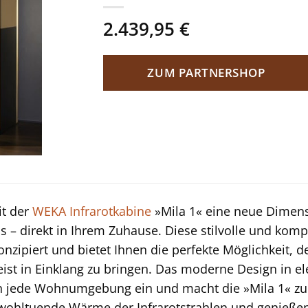
2.439,95
€
ZUM PARTNERSHOP
it der
WEKA
Infrarotkabine
»Mila 1« eine neue Dimen
– direkt in Ihrem Zuhause. Diese stilvolle und kompak
onzipiert und bietet Ihnen die perfekte Möglichkeit, d
ist in Einklang zu bringen. Das moderne Design in e
n jede Wohnumgebung ein und macht die »Mila 1« zu
e wohltuende Wärme der Infrarotstrahlen und genießen