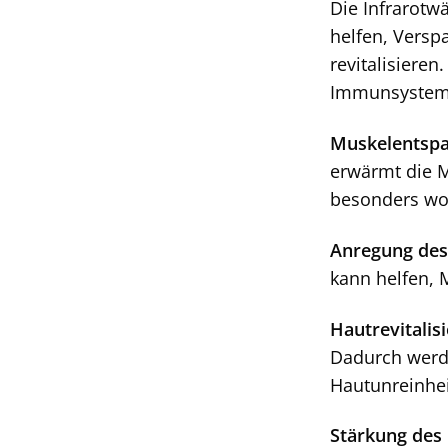
Die Infrarotw
helfen, Versp
revitalisiere
Immunsystem 
Muskelentspa
erwärmt die M
besonders wo
Anregung des 
kann helfen, 
Hautrevitalis
Dadurch werde
Hautunreinhei
Stärkung de