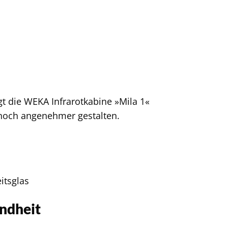
t die WEKA Infrarotkabine »Mila 1«
e noch angenehmer gestalten.
itsglas
undheit