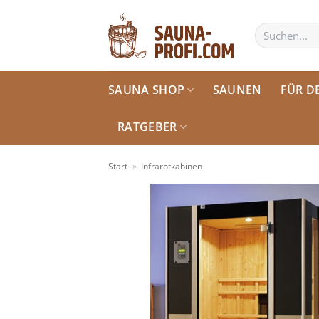
Zum
Inhalt
Suchen
nach:
springen
SAUNA SHOP
SAUNEN
FÜR D
RATGEBER
Start
»
Infrarotkabinen