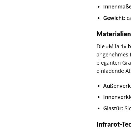
Innenmaße
Gewicht:
ca
Materialie
Die »Mila 1« 
angenehmes Ra
eleganten Gra
einladende At
Außenverk
Innenverkl
Glastür:
Sic
Infrarot-Te