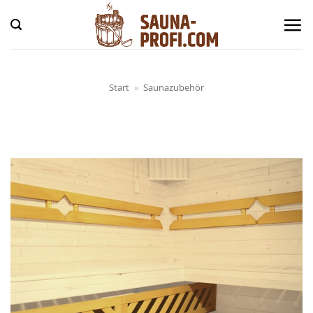
Zum
Inhalt
springen
Start
»
Saunazubehör