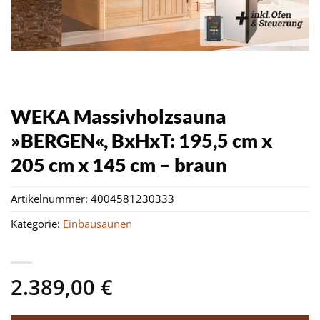
WEKA Massivholzsauna
»BERGEN«, BxHxT: 195,5 cm x
205 cm x 145 cm – braun
Artikelnummer:
4004581230333
Kategorie:
Einbausaunen
2.389,00
€