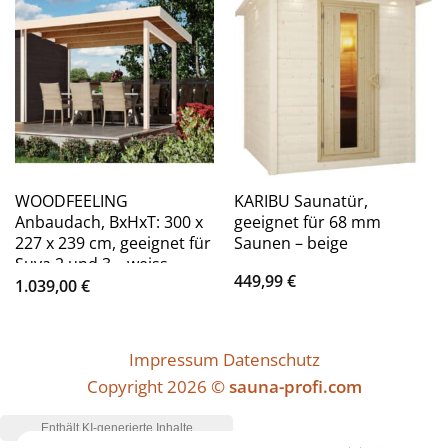
WOODFEELING
KARIBU Saunatür,
Anbaudach, BxHxT: 300 x
geeignet für 68 mm
227 x 239 cm, geeignet für
Saunen – beige
Suva 2 und 3 – weiss
449,99
€
1.039,00
€
Impressum
Datenschutz
Copyright 2026 ©
sauna-profi.com