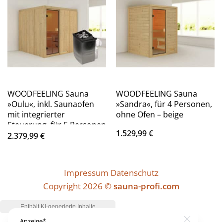
WOODFEELING Sauna
WOODFEELING Sauna
»Oulu«, inkl. Saunaofen
»Sandra«, für 4 Personen,
mit integrierter
ohne Ofen – beige
Steuerung, für 5 Personen
1.529,99
€
– beige
2.379,99
€
Impressum
Datenschutz
Copyright 2026 ©
sauna-profi.com
Anzeige*