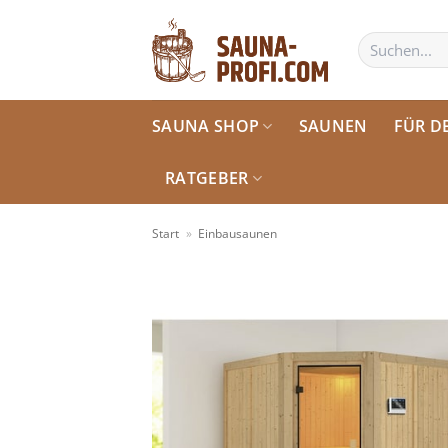
Zum
Inhalt
Suchen
nach:
springen
SAUNA SHOP
SAUNEN
FÜR D
RATGEBER
Start
»
Einbausaunen