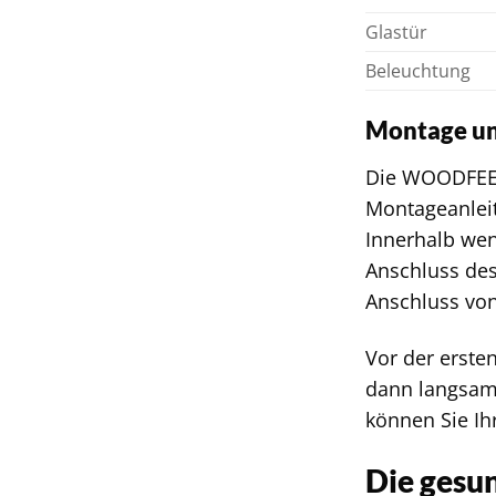
Glastür
Beleuchtung
Montage un
Die WOODFEELI
Montageanleit
Innerhalb wen
Anschluss des
Anschluss von
Vor der erste
dann langsam 
können Sie Ih
Die gesun