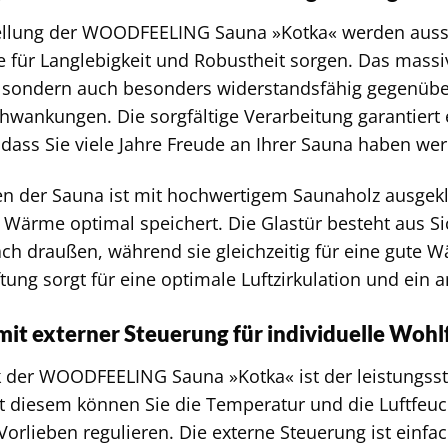
ellung der WOODFEELING Sauna »Kotka« werden aussc
e für Langlebigkeit und Robustheit sorgen. Das massiv
 sondern auch besonders widerstandsfähig gegenüber
wankungen. Die sorgfältige Verarbeitung garantiert e
sodass Sie viele Jahre Freude an Ihrer Sauna haben we
n der Sauna ist mit hochwertigem Saunaholz ausgek
e Wärme optimal speichert. Die Glastür besteht aus S
nach draußen, während sie gleichzeitig für eine gute W
üftung sorgt für eine optimale Luftzirkulation und e
it externer Steuerung für individuelle Woh
k der WOODFEELING Sauna »Kotka« ist der leistungss
t diesem können Sie die Temperatur und die Luftfeuc
Vorlieben regulieren. Die externe Steuerung ist einf