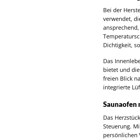
Bei der Herst
verwendet, di
ansprechend,
Temperatursch
Dichtigkeit, 
Das Innenlebe
bietet und di
freien Blick 
integrierte L
Saunaofen m
Das Herzstüc
Steuerung. Mi
persönlichen 