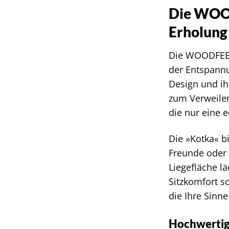
Die WOOD
Erholung
Die WOODFEELI
der Entspannu
Design und ih
zum Verweilen
die nur eine 
Die »Kotka« bi
Freunde oder
Liegefläche l
Sitzkomfort s
die Ihre Sinn
Hochwertige