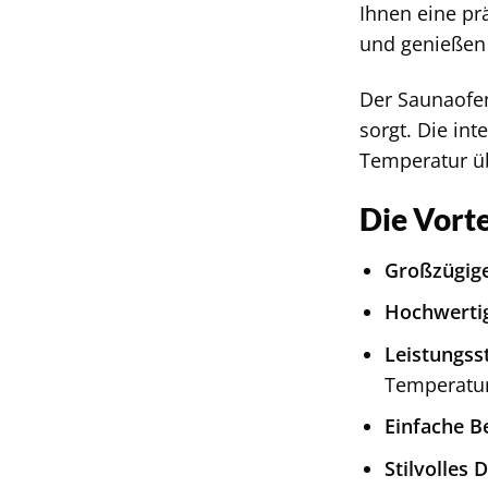
Ihnen eine pr
und genießen 
Der Saunaofen
sorgt. Die in
Temperatur üb
Die Vort
Großzügig
Hochwertig
Leistungss
Temperatur
Einfache B
Stilvolles 