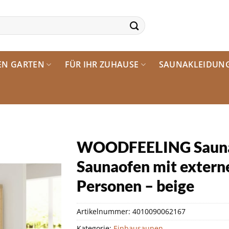
EN GARTEN
FÜR IHR ZUHAUSE
SAUNAKLEIDUN
WOODFEELING Sauna »
Saunaofen mit externe
Personen – beige
Artikelnummer:
4010090062167
Kategorie:
Einbausaunen