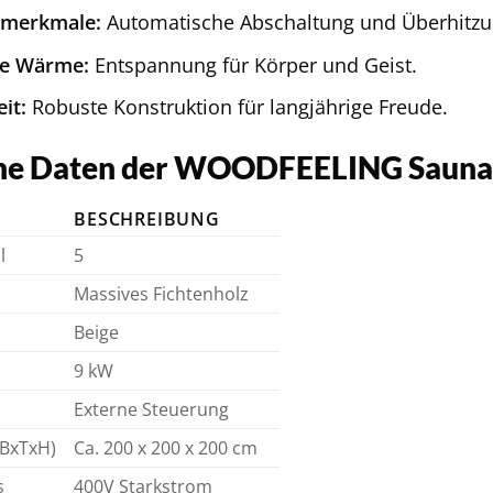
smerkmale:
Automatische Abschaltung und Überhitzu
e Wärme:
Entspannung für Körper und Geist.
it:
Robuste Konstruktion für langjährige Freude.
he Daten der WOODFEELING Sauna
BESCHREIBUNG
l
5
Massives Fichtenholz
Beige
9 kW
Externe Steuerung
BxTxH)
Ca. 200 x 200 x 200 cm
s
400V Starkstrom