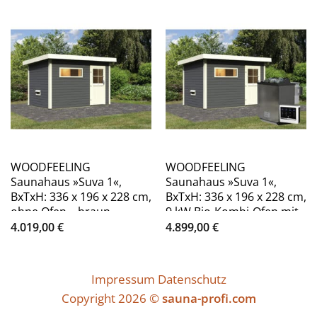
WOODFEELING
WOODFEELING
Saunahaus »Suva 1«,
Saunahaus »Suva 1«,
BxTxH: 336 x 196 x 228 cm,
BxTxH: 336 x 196 x 228 cm,
ohne Ofen – braun
9 kW Bio-Kombi-Ofen mit
ext. Steuerung – braun
4.019,00
€
4.899,00
€
Impressum
Datenschutz
Copyright 2026 ©
sauna-profi.com