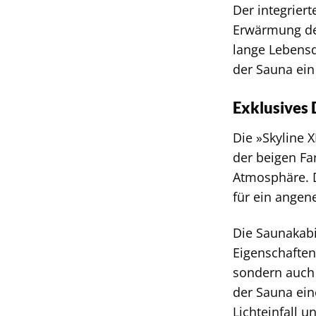
Der integrier
Erwärmung der
lange Lebensd
der Sauna ein
Exklusives 
Die »Skyline 
der beigen Fa
Atmosphäre. D
für ein ange
Die Saunakabi
Eigenschaften
sondern auch 
der Sauna ein
Lichteinfall u