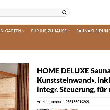
EN GARTEN
FÜR IHR ZUHAUSE
SAUNAKLEIDUN
HOME DELUXE Sauna 
Kunststeinwand«, ink
integr. Steuerung, für
Artikelnummer:
4058166010209
Kategorie:
Einbausaunen