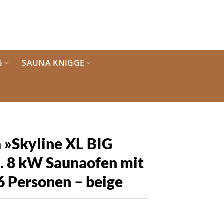
G
SAUNA KNIGGE
»Skyline XL BIG
l. 8 kW Saunaofen mit
 6 Personen – beige