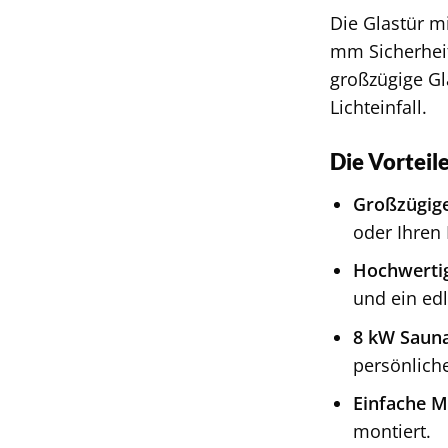
Die Glastür m
mm Sicherheit
großzügige Gl
Lichteinfall.
Die Vorteil
Großzügige
oder Ihren
Hochwertig
und ein ed
8 kW Sauna
persönlich
Einfache M
montiert.