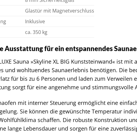
8 mm Sicherheitsglas
Glastür mit Magnetverschluss
ung
Inklusive
ca. 350 kg
e Ausstattung für ein entspannendes Saunae
XE Sauna »Skyline XL BIG Kunststeinwand« ist mit al
s und wohltuendes Saunaerlebnis benötigen. Die b
latz für bis zu 6 Personen und laden zum Verweilen ei
tung sorgt für eine angenehme und stimmungsvolle 
aofen mit interner Steuerung ermöglicht eine einfac
elung. Sie können die gewünschte Temperatur individ
Wohlfühlklima schaffen. Die robuste Konstruktion un
ine lange Lebensdauer und sorgen für eine zuverlässi