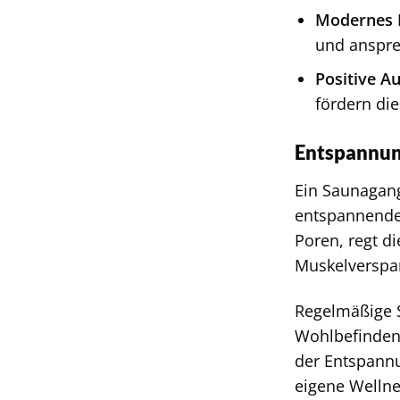
Modernes 
und anspr
Positive A
fördern di
Entspannung
Ein Saunagang
entspannendes
Poren, regt d
Muskelverspa
Regelmäßige 
Wohlbefinden 
der Entspannu
eigene Wellne