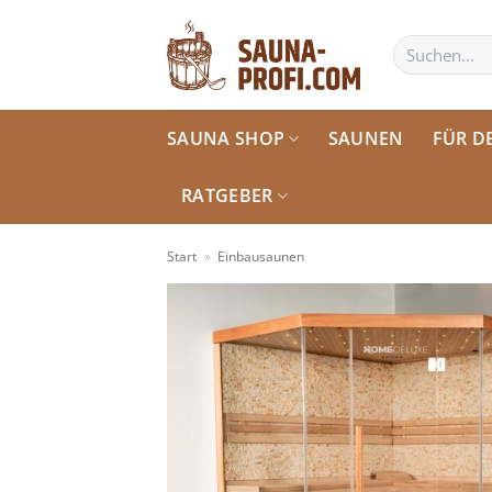
Zum
Inhalt
Suchen
nach:
springen
SAUNA SHOP
SAUNEN
FÜR D
RATGEBER
Start
»
Einbausaunen