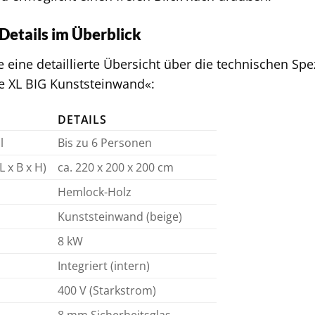
Details im Überblick
ie eine detaillierte Übersicht über die technischen S
e XL BIG Kunststeinwand«:
DETAILS
l
Bis zu 6 Personen
 x B x H)
ca. 220 x 200 x 200 cm
e
Hemlock-Holz
Kunststeinwand (beige)
8 kW
Integriert (intern)
400 V (Starkstrom)