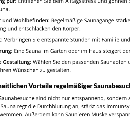
ng pur:
Entfliehen Sie dem Alltagsstress und gönnen Si
una.
t und Wohlbefinden:
Regelmäßige Saunagänge stärke
ng und entschlacken den Körper.
t:
Verbringen Sie entspannte Stunden mit Familie und
rung:
Eine Sauna im Garten oder im Haus steigert den
e Gestaltung:
Wählen Sie den passenden Saunaofen u
Ihren Wünschen zu gestalten.
eitlichen Vorteile regelmäßiger Saunabesuc
aunabesuche sind nicht nur entspannend, sondern au
Sauna regt die Durchblutung an, stärkt das Immunsys
hwemmen. Außerdem kann Saunieren Muskelverspann