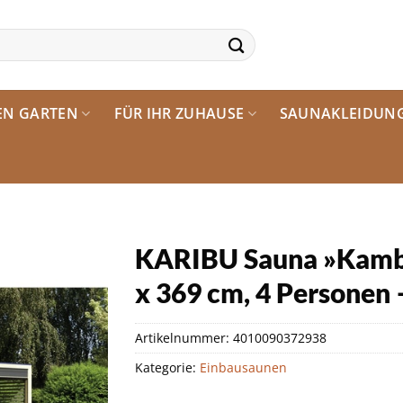
EN GARTEN
FÜR IHR ZUHAUSE
SAUNAKLEIDUN
KARIBU Sauna »Kambj
x 369 cm, 4 Personen 
Artikelnummer:
4010090372938
Kategorie:
Einbausaunen