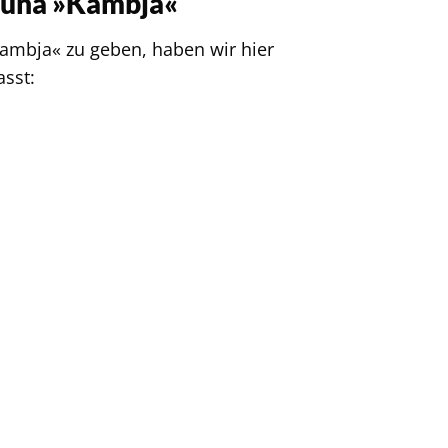
auna »Kambja«
ambja« zu geben, haben wir hier
asst: