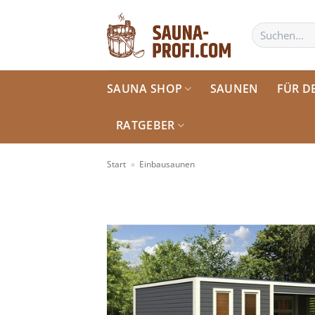
Zum
Inhalt
Suchen
nach:
springen
SAUNA SHOP
SAUNEN
FÜR D
RATGEBER
Start
»
Einbausaunen