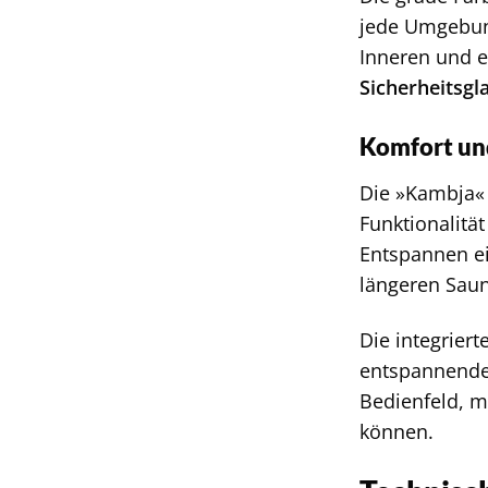
jede Umgebung
Inneren und e
Sicherheitsgl
Komfort und
Die »Kambja« 
Funktionalität
Entspannen ei
längeren Sau
Die integriert
entspannende 
Bedienfeld, m
können.