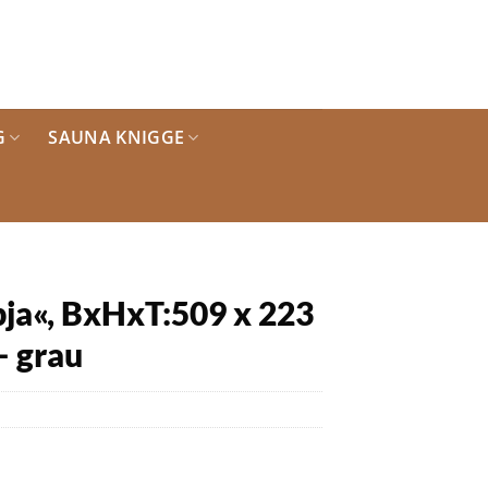
G
SAUNA KNIGGE
a«, BxHxT:509 x 223
– grau