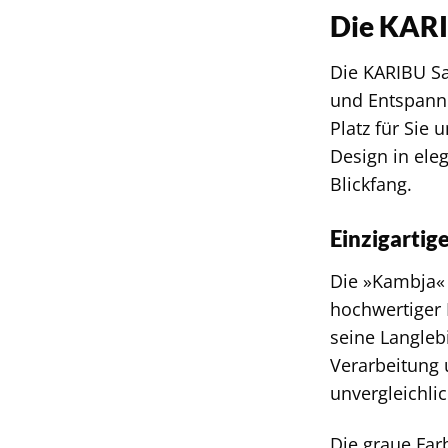
Die KARI
Die KARIBU Sa
und Entspannu
Platz für Si
Design in ele
Blickfang.
Einzigartig
Die »Kambja«
hochwertiger 
seine Langleb
Verarbeitung 
unvergleichli
Die graue Far