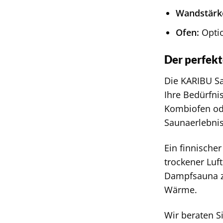
Wandstärk
Ofen:
Optio
Der perfekt
Die KARIBU S
Ihre Bedürfni
Kombiofen ode
Saunaerlebnis
Ein finnische
trockener Luf
Dampfsauna z
Wärme.
Wir beraten S