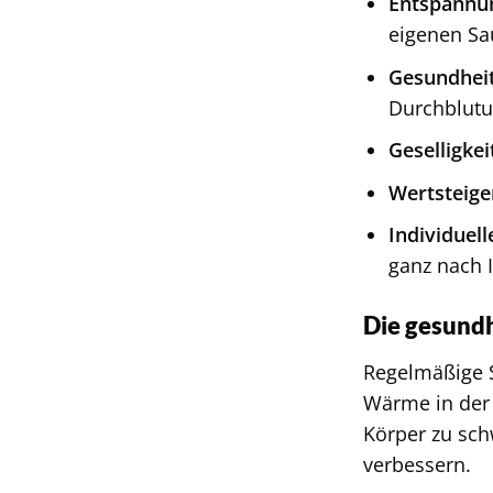
Entspannu
eigenen Sa
Gesundhei
Durchblutu
Geselligkei
Wertsteige
Individuell
ganz nach 
Die gesundh
Regelmäßige S
Wärme in der 
Körper zu sc
verbessern.