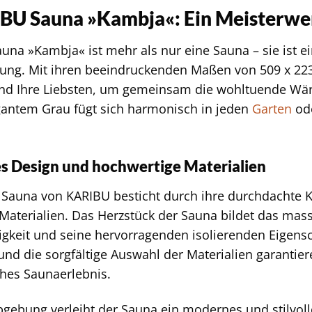
BU Sauna »Kambja«: Ein Meisterwe
una »Kambja« ist mehr als nur eine Sauna – sie ist ei
ng. Mit ihren beeindruckenden Maßen von 509 x 223 
e und Ihre Liebsten, um gemeinsam die wohltuende W
gantem Grau fügt sich harmonisch in jeden
Garten
ode
es Design und hochwertige Materialien
 Sauna von KARIBU besticht durch ihre durchdachte 
Materialien. Das Herzstück der Sauna bildet das mas
igkeit und seine hervorragenden isolierenden Eigensc
und die sorgfältige Auswahl der Materialien garantie
ches Saunaerlebnis.
bgebung verleiht der Sauna ein modernes und stilvoll