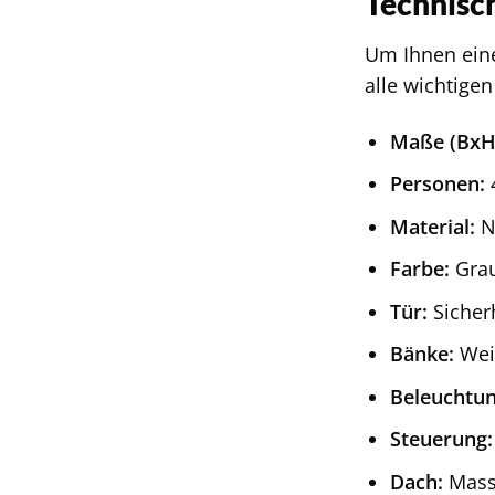
Technisc
Um Ihnen ein
alle wichtige
Maße (BxH
Personen:
Material:
N
Farbe:
Gra
Tür:
Sicher
Bänke:
Wei
Beleuchtun
Steuerung:
Dach:
Mass