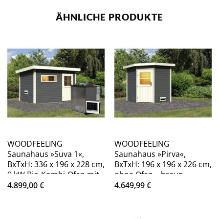
ÄHNLICHE PRODUKTE
WOODFEELING
WOODFEELING
Saunahaus »Suva 1«,
Saunahaus »Pirva«,
BxTxH: 336 x 196 x 228 cm,
BxTxH: 196 x 196 x 226 cm,
9 kW Bio-Kombi-Ofen mit
ohne Ofen – braun
ext. Steuerung – braun
4.899,00
€
4.649,99
€