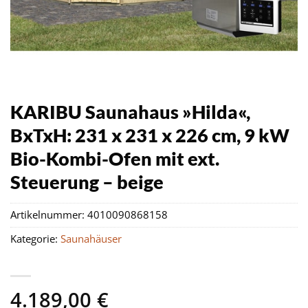
KARIBU Saunahaus »Hilda«,
BxTxH: 231 x 231 x 226 cm, 9 kW
Bio-Kombi-Ofen mit ext.
Steuerung – beige
Artikelnummer:
4010090868158
Kategorie:
Saunahäuser
4.189,00
€