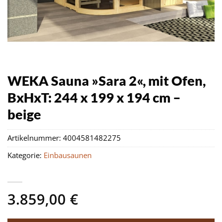
WEKA Sauna »Sara 2«, mit Ofen,
BxHxT: 244 x 199 x 194 cm –
beige
Artikelnummer:
4004581482275
Kategorie:
Einbausaunen
3.859,00
€