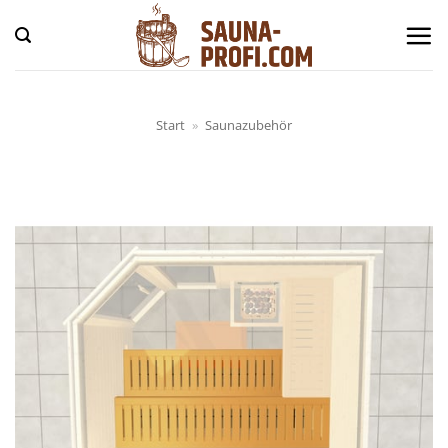
Zum
Inhalt
springen
Start
»
Saunazubehör