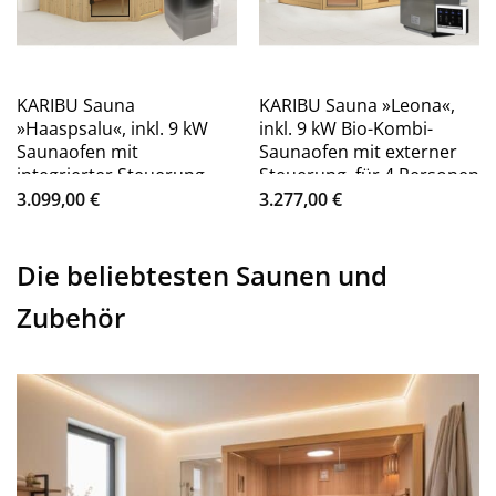
KARIBU Sauna
KARIBU Sauna »Leona«,
»Haaspsalu«, inkl. 9 kW
inkl. 9 kW Bio-Kombi-
Saunaofen mit
Saunaofen mit externer
integrierter Steuerung,
Steuerung, für 4 Personen
für 4 Personen – beige
– beige
3.099,00
€
3.277,00
€
Die beliebtesten Saunen und
Zubehör