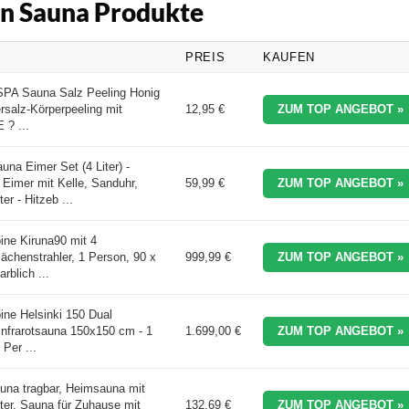
ten Sauna Produkte
PREIS
KAUFEN
PA Sauna Salz Peeling Honig
salz-Körperpeeling mit
12,95 €
ZUM TOP ANGEBOT »
 ? ...
 Eimer Set (4 Liter) -
Eimer mit Kelle, Sanduhr,
59,99 €
ZUM TOP ANGEBOT »
r - Hitzeb ...
bine Kiruna90 mit 4
lächenstrahler, 1 Person, 90 x
999,99 €
ZUM TOP ANGEBOT »
rblich ...
bine Helsinki 150 Dual
Infrarotsauna 150x150 cm - 1
1.699,00 €
ZUM TOP ANGEBOT »
 Per ...
a tragbar, Heimsauna mit
ter, Sauna für Zuhause mit
132,69 €
ZUM TOP ANGEBOT »