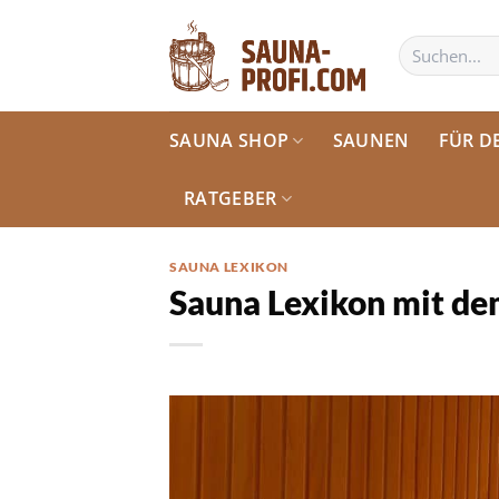
Zum
Inhalt
Suchen
nach:
springen
SAUNA SHOP
SAUNEN
FÜR D
RATGEBER
SAUNA LEXIKON
Sauna Lexikon mit de