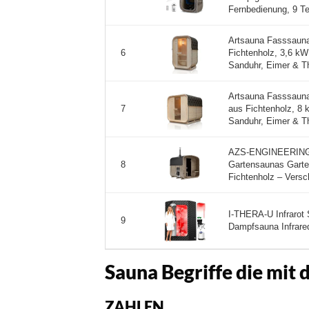
Fernbedienung, 9 Te
Artsauna Fasssauna
Fichtenholz, 3,6 kW
6
Sanduhr, Eimer & Th
Artsauna Fasssauna
aus Fichtenholz, 8 
7
Sanduhr, Eimer & Th
AZS-ENGINEERING
Gartensaunas Garte
8
Fichtenholz – Versc
I-THERA-U Infrarot 
9
Dampfsauna Infrared
Sauna Begriffe die mit
ZAHLEN