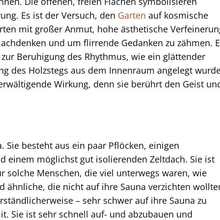
nnen. Die offenen, freien Flächen symbolisieren
rung. Es ist der Versuch, den
Garten
auf kosmische
ten mit großer Anmut, hohe ästhetische Verfeinerun
 Nachdenken und um flirrende Gedanken zu zähmen. 
s zur Beruhigung des Rhythmus, wie ein glättender
ung des Holzstegs aus dem Innenraum angelegt wurde
erwältigende Wirkung, denn sie berührt den Geist un
. Sie besteht aus ein paar Pflöcken, einigen
einem möglichst gut isolierenden Zeltdach. Sie ist
ür solche Menschen, die viel unterwegs waren, wie
 ähnliche, die nicht auf ihre Sauna verzichten wollte
rständlicherweise – sehr schwer auf ihre Sauna zu
t. Sie ist sehr schnell auf- und abzubauen und