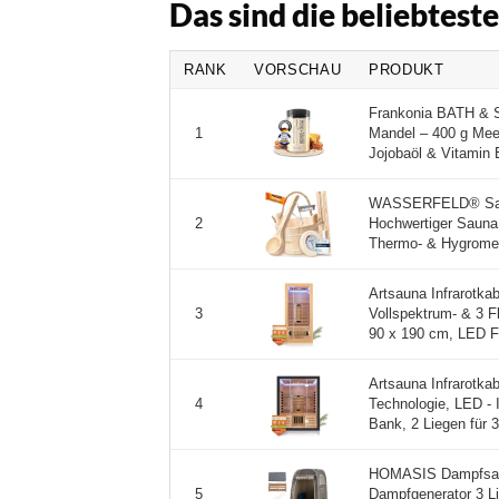
Das sind die beliebtes
RANK
VORSCHAU
PRODUKT
Frankonia BATH & S
Mandel – 400 g Meer
1
Jojobaöl & Vitamin E
WASSERFELD® Sauna
Hochwertiger Sauna 
2
Thermo- & Hygromete
Artsauna Infrarotka
Vollspektrum- & 3 F
3
90 x 190 cm, LED Fa
Artsauna Infrarotka
Technologie, LED - 
4
Bank, 2 Liegen für 3
HOMASIS Dampfsaun
Dampfgenerator 3 Li
5